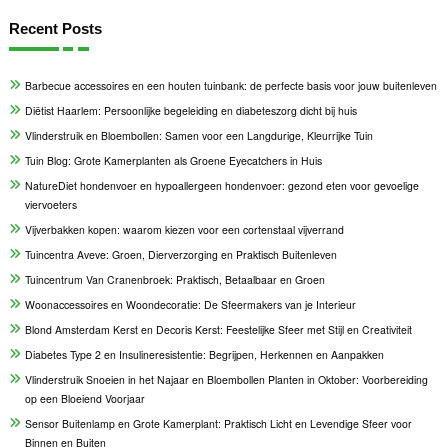
Recent Posts
Barbecue accessoires en een houten tuinbank: de perfecte basis voor jouw buitenleven
Diëtist Haarlem: Persoonlijke begeleiding en diabeteszorg dicht bij huis
Vlinderstruik en Bloembollen: Samen voor een Langdurige, Kleurrijke Tuin
Tuin Blog: Grote Kamerplanten als Groene Eyecatchers in Huis
NatureDiet hondenvoer en hypoallergeen hondenvoer: gezond eten voor gevoelige
viervoeters
Vijverbakken kopen: waarom kiezen voor een cortenstaal vijverrand
Tuincentra Aveve: Groen, Dierverzorging en Praktisch Buitenleven
Tuincentrum Van Cranenbroek: Praktisch, Betaalbaar en Groen
Woonaccessoires en Woondecoratie: De Sfeermakers van je Interieur
Blond Amsterdam Kerst en Decoris Kerst: Feestelijke Sfeer met Stijl en Creativiteit
Diabetes Type 2 en Insulineresistentie: Begrijpen, Herkennen en Aanpakken
Vlinderstruik Snoeien in het Najaar en Bloembollen Planten in Oktober: Voorbereiding
op een Bloeiend Voorjaar
Sensor Buitenlamp en Grote Kamerplant: Praktisch Licht en Levendige Sfeer voor
Binnen en Buiten