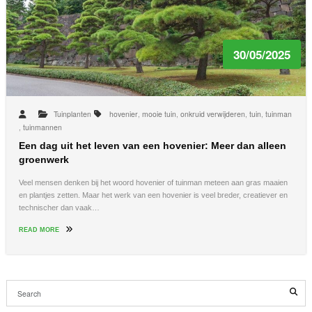
30/05/2025
Tuinplanten
hovenier
,
mooie tuin
,
onkruid verwijderen
,
tuin
,
tuinman
,
tuinmannen
Een dag uit het leven van een hovenier: Meer dan alleen
groenwerk
Veel mensen denken bij het woord hovenier of tuinman meteen aan gras maaien
en plantjes zetten. Maar het werk van een hovenier is veel breder, creatiever en
technischer dan vaak…
READ MORE