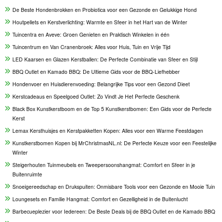
De Beste Hondenbrokken en Probiotica voor een Gezonde en Gelukkige Hond
Houtpellets en Kerstverlichting: Warmte en Sfeer in het Hart van de Winter
Tuincentra en Aveve: Groen Genieten en Praktisch Winkelen in één
Tuincentrum en Van Cranenbroek: Alles voor Huis, Tuin en Vrije Tijd
LED Kaarsen en Glazen Kerstballen: De Perfecte Combinatie van Sfeer en Stijl
BBQ Outlet en Kamado BBQ: De Ultieme Gids voor de BBQ-Liefhebber
Hondenvoer en Huisdierenvoeding: Belangrijke Tips voor een Gezond Dieet
Kerstcadeaus en Speelgoed Outlet: Zo Vindt Je Het Perfecte Geschenk
Black Box Kunstkerstboom en de Top 5 Kunstkerstbomen: Een Gids voor de Perfecte
Kerst
Lemax Kersthuisjes en Kerstpakketten Kopen: Alles voor een Warme Feestdagen
Kunstkerstbomen Kopen bij MrChristmasNL.nl: De Perfecte Keuze voor een Feestelijke
Winter
Steigerhouten Tuinmeubels en Tweepersoonshangmat: Comfort en Sfeer in je
Buitenruimte
Snoeigereedschap en Drukspuiten: Onmisbare Tools voor een Gezonde en Mooie Tuin
Loungesets en Familie Hangmat: Comfort en Gezelligheid in de Buitenlucht
Barbecueplezier voor Iedereen: De Beste Deals bij de BBQ Outlet en de Kamado BBQ