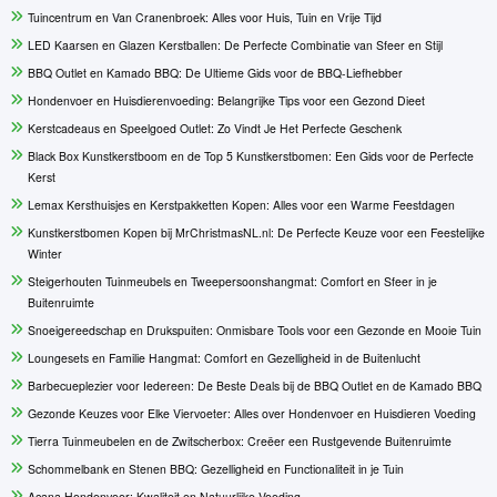
Tuincentrum en Van Cranenbroek: Alles voor Huis, Tuin en Vrije Tijd
LED Kaarsen en Glazen Kerstballen: De Perfecte Combinatie van Sfeer en Stijl
BBQ Outlet en Kamado BBQ: De Ultieme Gids voor de BBQ-Liefhebber
Hondenvoer en Huisdierenvoeding: Belangrijke Tips voor een Gezond Dieet
Kerstcadeaus en Speelgoed Outlet: Zo Vindt Je Het Perfecte Geschenk
Black Box Kunstkerstboom en de Top 5 Kunstkerstbomen: Een Gids voor de Perfecte
Kerst
Lemax Kersthuisjes en Kerstpakketten Kopen: Alles voor een Warme Feestdagen
Kunstkerstbomen Kopen bij MrChristmasNL.nl: De Perfecte Keuze voor een Feestelijke
Winter
Steigerhouten Tuinmeubels en Tweepersoonshangmat: Comfort en Sfeer in je
Buitenruimte
Snoeigereedschap en Drukspuiten: Onmisbare Tools voor een Gezonde en Mooie Tuin
Loungesets en Familie Hangmat: Comfort en Gezelligheid in de Buitenlucht
Barbecueplezier voor Iedereen: De Beste Deals bij de BBQ Outlet en de Kamado BBQ
Gezonde Keuzes voor Elke Viervoeter: Alles over Hondenvoer en Huisdieren Voeding
Tierra Tuinmeubelen en de Zwitscherbox: Creëer een Rustgevende Buitenruimte
Schommelbank en Stenen BBQ: Gezelligheid en Functionaliteit in je Tuin
Acana Hondenvoer: Kwaliteit en Natuurlijke Voeding