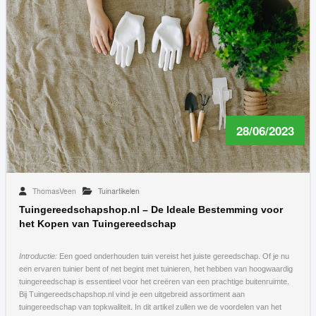
28/06/2023
ThomasVeen
Tuinartikelen
Tuingereedschapshop.nl – De Ideale Bestemming voor
het Kopen van Tuingereedschap
Introductie:
Een goed onderhouden tuin vereist het juiste gereedschap. Of je nu
een ervaren tuinier bent of net begint met tuinieren, het hebben van hoogwaardig
tuingereedschap is essentieel voor het creëren van een prachtige buitenruimte.
Bij Tuingereedschapshop.nl vind je een uitgebreid assortiment aan
tuingereedschap van topkwaliteit. In dit artikel zullen we de voordelen van het