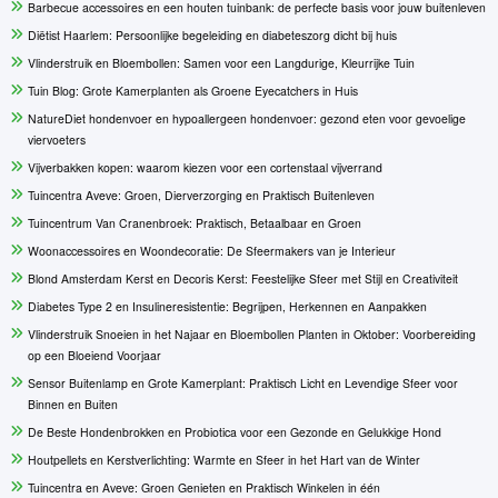
Barbecue accessoires en een houten tuinbank: de perfecte basis voor jouw buitenleven
Diëtist Haarlem: Persoonlijke begeleiding en diabeteszorg dicht bij huis
Vlinderstruik en Bloembollen: Samen voor een Langdurige, Kleurrijke Tuin
Tuin Blog: Grote Kamerplanten als Groene Eyecatchers in Huis
NatureDiet hondenvoer en hypoallergeen hondenvoer: gezond eten voor gevoelige
viervoeters
Vijverbakken kopen: waarom kiezen voor een cortenstaal vijverrand
Tuincentra Aveve: Groen, Dierverzorging en Praktisch Buitenleven
Tuincentrum Van Cranenbroek: Praktisch, Betaalbaar en Groen
Woonaccessoires en Woondecoratie: De Sfeermakers van je Interieur
Blond Amsterdam Kerst en Decoris Kerst: Feestelijke Sfeer met Stijl en Creativiteit
Diabetes Type 2 en Insulineresistentie: Begrijpen, Herkennen en Aanpakken
Vlinderstruik Snoeien in het Najaar en Bloembollen Planten in Oktober: Voorbereiding
op een Bloeiend Voorjaar
Sensor Buitenlamp en Grote Kamerplant: Praktisch Licht en Levendige Sfeer voor
Binnen en Buiten
De Beste Hondenbrokken en Probiotica voor een Gezonde en Gelukkige Hond
Houtpellets en Kerstverlichting: Warmte en Sfeer in het Hart van de Winter
Tuincentra en Aveve: Groen Genieten en Praktisch Winkelen in één