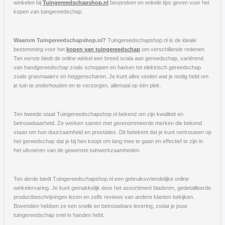
winkelen bij
Tuingereedschapshop.nl
bespreken en enkele tips geven voor het
kopen van tuingereedschap.
Waarom Tuingereedschapshop.nl?
Tuingereedschapshop.nl is de ideale
bestemming voor het
kopen van tuingereedschap
om verschillende redenen.
Ten eerste biedt de online winkel een breed scala aan gereedschap, variërend
van handgereedschap zoals schoppen en harken tot elektrisch gereedschap
zoals grasmaaiers en heggenscharen. Je kunt alles vinden wat je nodig hebt om
je tuin te onderhouden en te verzorgen, allemaal op één plek.
Ten tweede staat Tuingereedschapshop.nl bekend om zijn kwaliteit en
betrouwbaarheid. Ze werken samen met gerenommeerde merken die bekend
staan om hun duurzaamheid en prestaties. Dit betekent dat je kunt vertrouwen op
het gereedschap dat je bij hen koopt om lang mee te gaan en effectief te zijn in
het uitvoeren van de gewenste tuinwerkzaamheden.
Ten derde biedt Tuingereedschapshop.nl een gebruiksvriendelijke online
winkelervaring. Je kunt gemakkelijk door het assortiment bladeren, gedetailleerde
productbeschrijvingen lezen en zelfs reviews van andere klanten bekijken.
Bovendien hebben ze een snelle en betrouwbare levering, zodat je jouw
tuingereedschap snel in handen hebt.