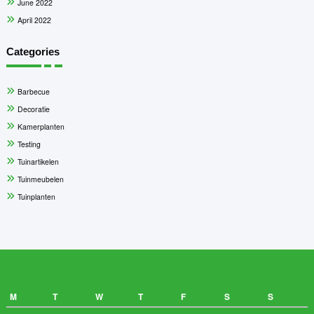
June 2022
April 2022
Categories
Barbecue
Decoratie
Kamerplanten
Testing
Tuinartikelen
Tuinmeubelen
Tuinplanten
M
T
W
T
F
S
S